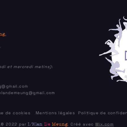
R
ng
,
e
di et mercredi matins)
:
g@gmail.com
elandemeung@gmail.com
que de cookies
Mentions légales
Politique de confiden
© 2022 par
. Créé avec
Wix.com
L'Elan
De
Meung