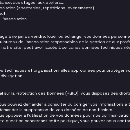
danse, aux stages, aux ateliers...
ociation (spectacles, répétitions, événements).
act.
 l'association.
gage à ne jamais vendre, louer ou échanger vos données personnel
 bureau de l'association responsables de la gestion et aux prof
e notre site, peut avoir accès à certaines données techniques n
 techniques et organisationnelles appropriées pour protéger vo
divulgation.
 sur la Protection des Données (RGPD), vous disposez des droi
 Vous pouvez demander à consulter ou corriger vos informations à
 demander la suppression de vos données de nos fichiers.
ous opposer à l'utilisation de vos données pour nos communicatio
te question concernant cette politique, vous pouvez nous contact