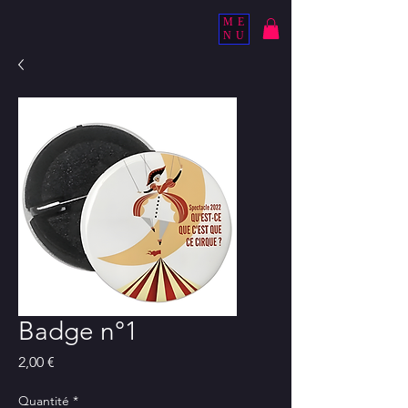
ME
NU
Badge n°1
Prix
2,00 €
Quantité
*