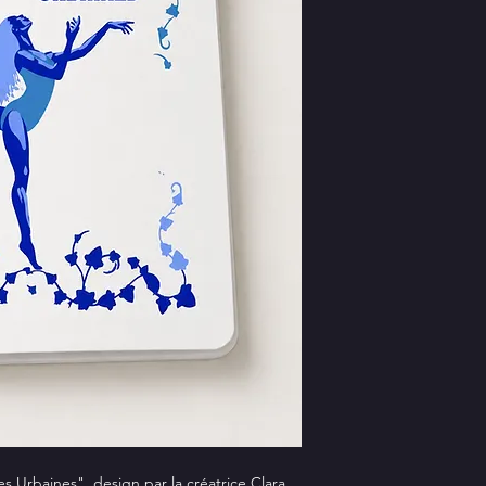
es Urbaines", design par la créatrice Clara