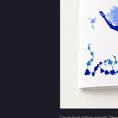
Carnet ligné édition spéciale "Vein