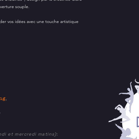
verture souple.
rder vos idées avec une touche artistique
R
ng
,
e
di et mercredi matins)
: