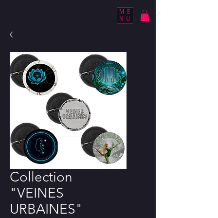
ME
NU
Collection
"VEINES
URBAINES"