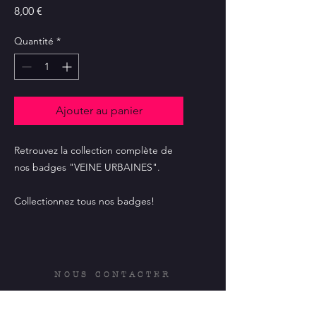
Prix
8,00 €
Quantité
*
Ajouter au panier
Retrouvez la collection complète de
nos badges "VEINE URBAINES".
Collectionnez tous nos badges!
NOUS CONTACTER
Association
L'Elan
de
Meung
,
Mairie de Meung-sur-Loire