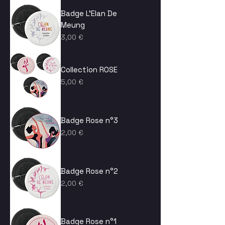
Badge L'Elan De
Meung
Prix
3,00 €
Collection ROSE
Prix
5,00 €
Badge Rose n°3
Prix
2,00 €
Badge Rose n°2
Prix
2,00 €
Badge Rose n°1