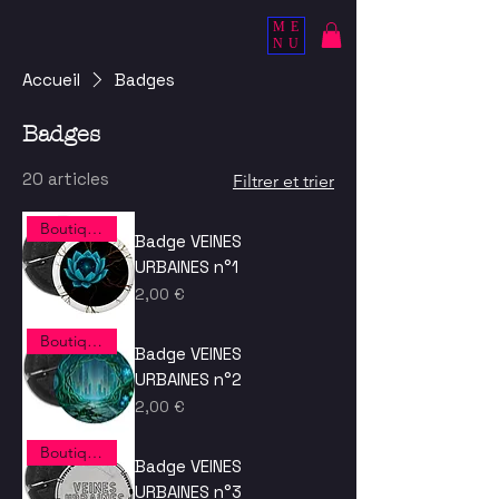
ME
NU
Accueil
Badges
Badges
20 articles
Filtrer et trier
Boutique spectacle
Badge VEINES
URBAINES n°1
Prix
2,00 €
Boutique spectacle
Badge VEINES
URBAINES n°2
Prix
2,00 €
Boutique spectacle
Badge VEINES
URBAINES n°3