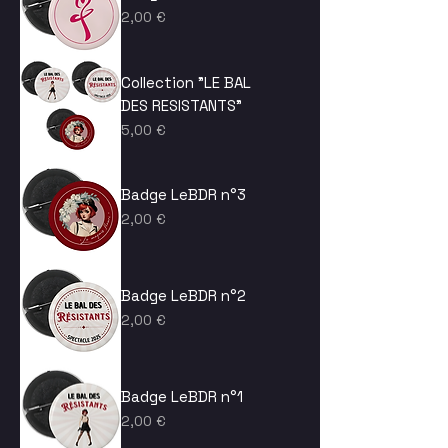
Prix
2,00 €
Collection "LE BAL
DES RESISTANTS"
Prix
5,00 €
Badge LeBDR n°3
Prix
2,00 €
Badge LeBDR n°2
Prix
2,00 €
Badge LeBDR n°1
Prix
2,00 €