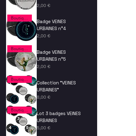
Prix
2,00 €
Boutique spectacle
Badge VEINES
URBAINES n°4
Prix
2,00 €
Boutique spectacle
Badge VEINES
URBAINES n°5
Prix
2,00 €
Boutique spectacle
Collection "VEINES
URBAINES"
Prix
8,00 €
Boutique spectacle
Lot 3 badges VEINES
URBAINES
Prix
5,00 €